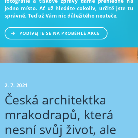
fotografie a tiskové zprávy dáme přehledně na
jedno místo. Ať už hledáte cokoliv, určitě jste tu
správně. Teď už Vám nic důležitého neuteče.
PODÍVEJTE SE NA PROBĚHLÉ AKCE
2. 7. 2021
Česká architektka
mrakodrapů, která
nesní svůj život, ale