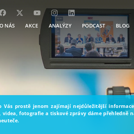
O NÁS
AKCE
ANALÝZY
PODCAST
BLOG
o Vás prostě jenom zajímají nejdůležitější informace
, videa, fotografie a tiskové zprávy dáme přehledně na
neuteče.