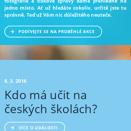
fotografie a tiskové zprávy dáme přehledně na
jedno místo. Ať už hledáte cokoliv, určitě jste tu
správně. Teď už Vám nic důležitého neuteče.
PODÍVEJTE SE NA PROBĚHLÉ AKCE
8. 3. 2016
Kdo má učit na
českých školách?
VÍCE O UDÁLOSTI