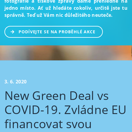
fotografie a tiskové zprávy dáme přehledně na
jedno místo. Ať už hledáte cokoliv, určitě jste tu
správně. Teď už Vám nic důležitého neuteče.
PODÍVEJTE SE NA PROBĚHLÉ AKCE
3. 6. 2020
New Green Deal vs
COVID-19. Zvládne EU
financovat svou