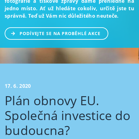
fotografie a tiskové zprávy dáme přehledně na
jedno místo. Ať už hledáte cokoliv, určitě jste tu
správně. Teď už Vám nic důležitého neuteče.
PODÍVEJTE SE NA PROBĚHLÉ AKCE
17. 6. 2020
Plán obnovy EU.
Společná investice do
budoucna?