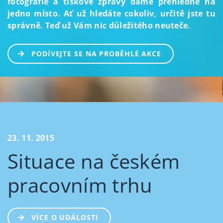
fotografie a tiskové zprávy dáme přehledně na
jedno místo. Ať už hledáte cokoliv, určitě jste tu
správně. Teď už Vám nic důležitého neuteče.
PODÍVEJTE SE NA PROBĚHLÉ AKCE
23. 11. 2015
Situace na českém
pracovním trhu
VÍCE O UDÁLOSTI