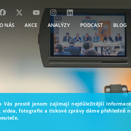
O NÁS
AKCE
ANALÝZY
PODCAST
BLOG
o Vás prostě jenom zajímají nejdůležitější informace
, videa, fotografie a tiskové zprávy dáme přehledně na
neuteče.