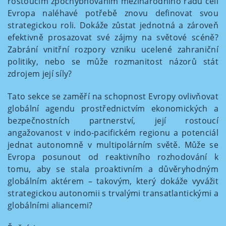
rostoucím zpochybňováním mezinárodního řádu čelí
Evropa naléhavé potřebě znovu definovat svou
strategickou roli. Dokáže zůstat jednotná a zároveň
efektivně prosazovat své zájmy na světové scéně?
Zabrání vnitřní rozpory vzniku ucelené zahraniční
politiky, nebo se může rozmanitost názorů stát
zdrojem její síly?
Tato sekce se zaměří na schopnost Evropy ovlivňovat
globální agendu prostřednictvím ekonomických a
bezpečnostních partnerství, její rostoucí
angažovanost v indo-pacifickém regionu a potenciál
jednat autonomně v multipolárním světě. Může se
Evropa posunout od reaktivního rozhodování k
tomu, aby se stala proaktivním a důvěryhodným
globálním aktérem – takovým, který dokáže vyvážit
strategickou autonomii s trvalými transatlantickými a
globálními aliancemi?