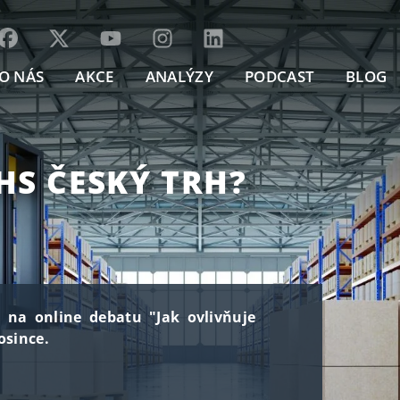
O NÁS
AKCE
ANALÝZY
PODCAST
BLOG
HS ČESKÝ TRH?
e na online debatu "Jak ovlivňuje
osince.