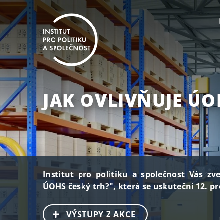
JAK OVLIVŇUJE ÚO
Institut pro politiku a společnost Vás zv
ÚOHS český trh?", která se uskuteční 12. pr
VÝSTUPY Z AKCE