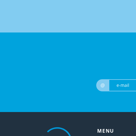
@
MENU