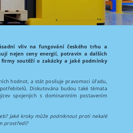
sadní vliv na fungování českého trhu a
jí nejen ceny energií, potravin a dalších
ké firmy soutěží o zakázky a jaké podmínky
dních hodnot, a stát posiluje pravomoci úřadu,
 spotřebitelů. Diskutována budou také témata
a výzev spojených s dominantním postavením
žeb? Jaké kroky může podniknout proti nekalé
m prostředí?