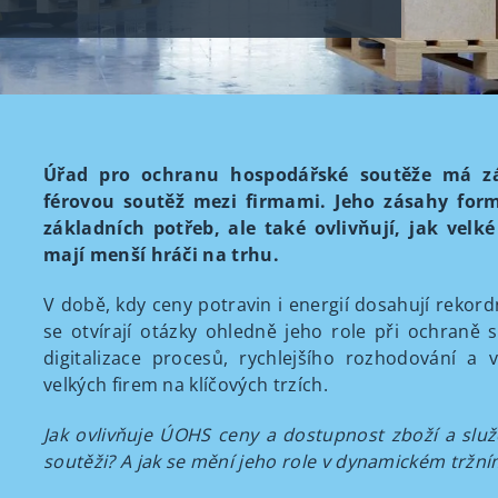
Úřad pro ochranu hospodářské soutěže má zá
férovou soutěž mezi firmami. Jeho zásahy formu
základních potřeb, ale také ovlivňují, jak vel
mají menší hráči na trhu.
V době, kdy ceny potravin i energií dosahují rekor
se otvírají otázky ohledně jeho role při ochraně
digitalizace procesů, rychlejšího rozhodování 
velkých firem na klíčových trzích.
Jak ovlivňuje ÚOHS ceny a dostupnost zboží a slu
soutěži? A jak se mění jeho role v dynamickém tržní