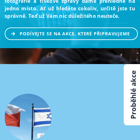
fotografie a tiskové zprávy dáme přehledně na
jedno místo. Ať už hledáte cokoliv, určitě jste tu
správně. Teď už Vám nic důležitého neuteče.
PODÍVEJTE SE NA AKCE, KTERÉ PŘIPRAVUJEME
Proběhlé akce