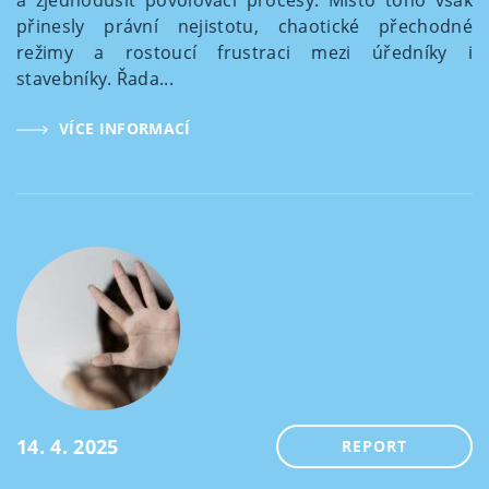
a zjednodušit povolovací procesy. Místo toho však
přinesly právní nejistotu, chaotické přechodné
režimy a rostoucí frustraci mezi úředníky i
stavebníky. Řada...
VÍCE INFORMACÍ
14. 4. 2025
REPORT