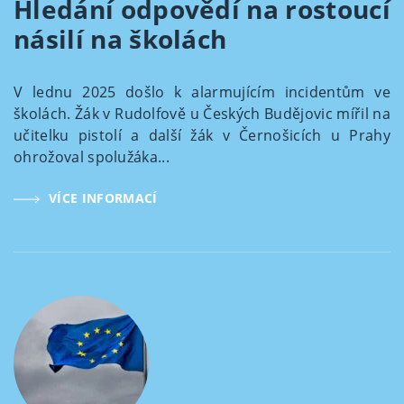
Hledání odpovědí na rostoucí
násilí na školách
V lednu 2025 došlo k alarmujícím incidentům ve
školách. Žák v Rudolfově u Českých Budějovic mířil na
učitelku pistolí a další žák v Černošicích u Prahy
ohrožoval spolužáka...
VÍCE INFORMACÍ