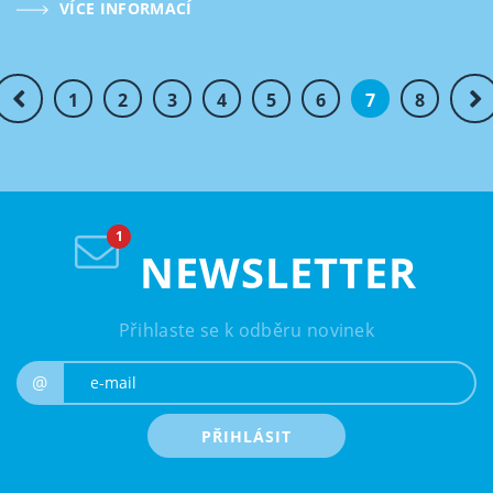
VÍCE INFORMACÍ
1
2
3
4
5
6
7
8
NEWSLETTER
Přihlaste se k odběru novinek
e-mail
@
PŘIHLÁSIT