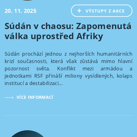
20. 11. 2025
VÝSTUPY Z AKCE
Súdán v chaosu: Zapomenutá
válka uprostřed Afriky
Súdán prochází jednou z nejhorších humanitárních
krizí současnosti, která však zůstává mimo hlavní
pozornost světa. Konflikt mezi armádou a
jednotkami RSF přináší miliony vysídlených, kolaps
institucí a destabilizaci...
VÍCE INFORMACÍ