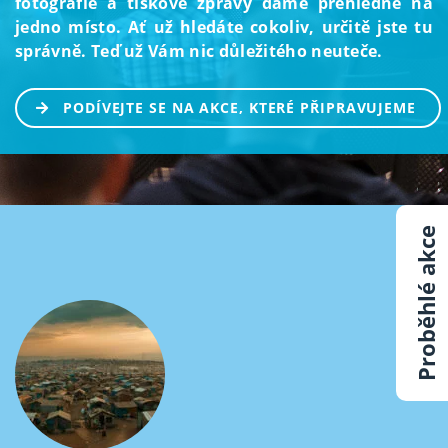
fotografie a tiskové zprávy dáme přehledně na
jedno místo. Ať už hledáte cokoliv, určitě jste tu
správně. Teď už Vám nic důležitého neuteče.
PODÍVEJTE SE NA AKCE, KTERÉ PŘIPRAVUJEME
Proběhlé akce