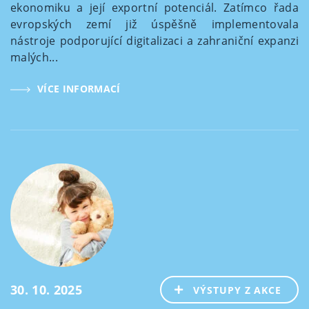
ekonomiku a její exportní potenciál. Zatímco řada
evropských zemí již úspěšně implementovala
nástroje podporující digitalizaci a zahraniční expanzi
malých...
VÍCE INFORMACÍ
30. 10. 2025
VÝSTUPY Z AKCE