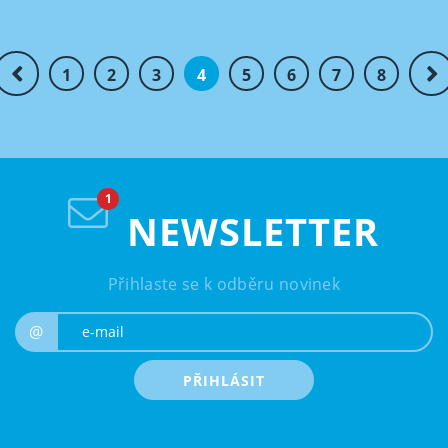
1
2
3
4
5
6
7
8
NEWSLETTER
Přihlaste se k odběru novinek
e-mail
@
PŘIHLÁSIT