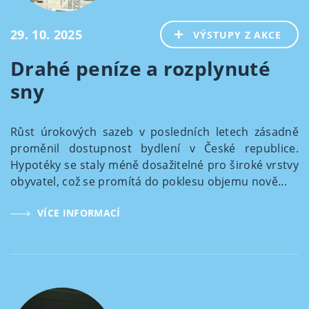
29. 10. 2025
VÝSTUPY Z AKCE
Drahé peníze a rozplynuté
sny
Růst úrokových sazeb v posledních letech zásadně
proměnil dostupnost bydlení v České republice.
Hypotéky se staly méně dosažitelné pro široké vrstvy
obyvatel, což se promítá do poklesu objemu nově...
VÍCE INFORMACÍ