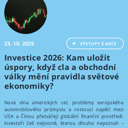
23. 10. 2025
VÝSTUPY Z AKCE
Investice 2026: Kam uložit
úspory, když cla a obchodní
války mění pravidla světové
ekonomiky?
Nová vlna amerických cel, problémy evropského
automobilového průmyslu a rostoucí napětí mezi
USA a Čínou přetvářejí globální finanční prostředí.
Investoři čelí nejistotě, kterou dlouho nepoznali –