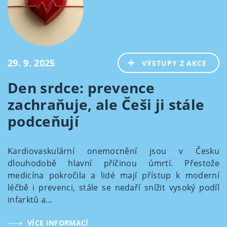
29. 9. 2025
VÝSTUPY Z AKCE
Den srdce: prevence
zachraňuje, ale Češi ji stále
podceňují
Kardiovaskulární onemocnění jsou v Česku
dlouhodobě hlavní příčinou úmrtí. Přestože
medicína pokročila a lidé mají přístup k moderní
léčbě i prevenci, stále se nedaří snížit vysoký podíl
infarktů a...
VÍCE INFORMACÍ