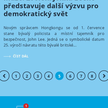
představuje další výzvu pro
demokratický svět
Novým správcem Hongkongu se od 1. července
stane bývalý policista a místní tajemník pro
bezpečnost, John Lee. Jedná se o symbolické datum
25. výročí návratu této bývalé britské...
ČÍST DÁL
1
2
3
4
5
6
7
8