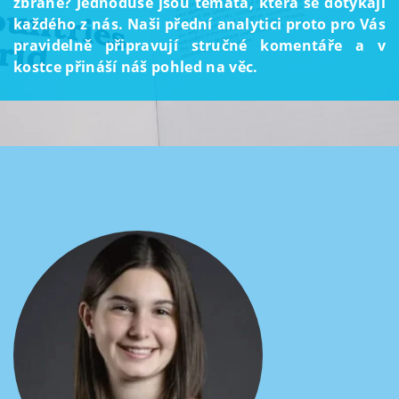
zbraně? Jednoduše jsou témata, která se dotýkají
každého z nás. Naši přední analytici proto pro Vás
pravidelně připravují stručné komentáře a v
kostce přináší náš pohled na věc.