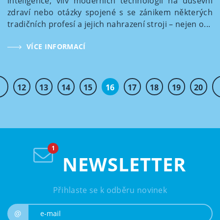
inteligence, vliv moderních technologií na duševní
zdraví nebo otázky spojené s se zánikem některých
tradičních profesí a jejich nahrazení stroji – nejen o...
VÍCE INFORMACÍ
12
13
14
15
16
17
18
19
20
NEWSLETTER
Přihlaste se k odběru novinek
e-mail
@