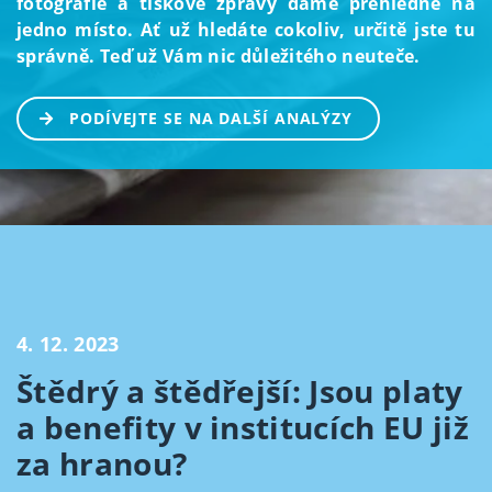
fotografie a tiskové zprávy dáme přehledně na
jedno místo. Ať už hledáte cokoliv, určitě jste tu
správně. Teď už Vám nic důležitého neuteče.
PODÍVEJTE SE NA DALŠÍ ANALÝZY
4. 12. 2023
Štědrý a štědřejší: Jsou platy
a benefity v institucích EU již
za hranou?