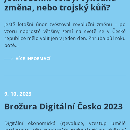
změna, nebo trojský kůň?
Ještě letošní únor zvěstoval revoluční změnu – po
vzoru naprosté většiny zemí na světě se v České
republice mělo volit jen v jeden den. Zhruba půl roku
poté...
VÍCE INFORMACÍ
9. 10. 2023
Brožura Digitální Česko 2023
Digitální ekonomická (r)evoluce, vzestup umělé