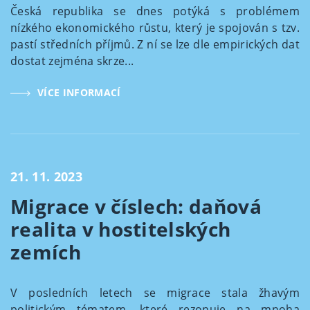
Česká republika se dnes potýká s problémem
nízkého ekonomického růstu, který je spojován s tzv.
pastí středních příjmů. Z ní se lze dle empirických dat
dostat zejména skrze...
VÍCE INFORMACÍ
21. 11. 2023
Migrace v číslech: daňová
realita v hostitelských
zemích
V posledních letech se migrace stala žhavým
politickým tématem, které rezonuje na mnoha